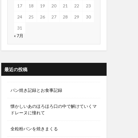
17
18
19
20
21
22
23
24
25
26
27
28
29
30
31
« 7月
最近の投稿
パン焼き記録とお食事記録
懐かしいあのほろほろ口の中で解けていくマ
ドレーヌに憧れて
全粒粉パンを焼きまくる