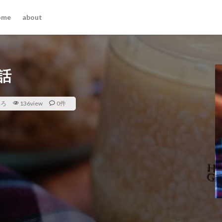
ome
about
話
いろ
136view
0件