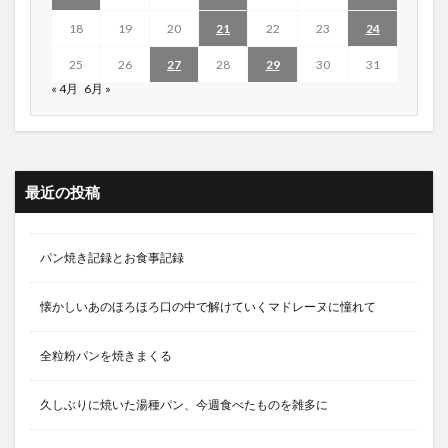
18
19
20
21
22
23
24
25
26
27
28
29
30
31
« 4月
6月 »
最近の投稿
パン焼き記録とお食事記録
懐かしいあのほろほろ口の中で解けていくマドレーヌに憧れて
全粒粉パンを焼きまくる
久しぶりに焼いた湯種パン、今週食べたものを雑多に