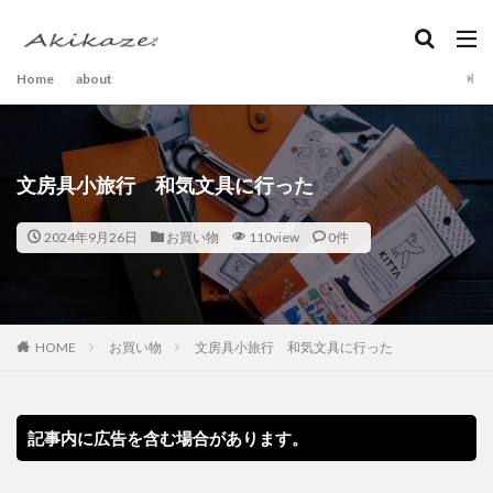
Home
about
文房具小旅行 和気文具に行った
2024年9月26日
お買い物
110view
0件
HOME
お買い物
文房具小旅行 和気文具に行った
記事内に広告を含む場合があります。