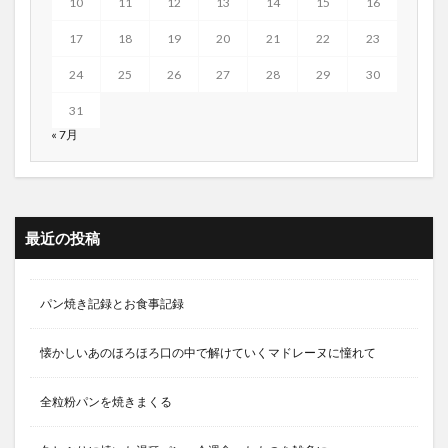
10
11
12
13
14
15
16
17
18
19
20
21
22
23
24
25
26
27
28
29
30
31
« 7月
最近の投稿
パン焼き記録とお食事記録
懐かしいあのほろほろ口の中で解けていくマドレーヌに憧れて
全粒粉パンを焼きまくる