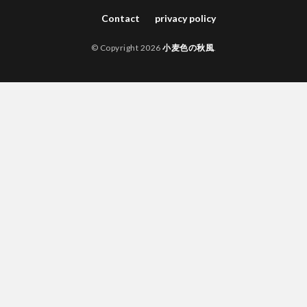
Contact
privacy policy
© Copyright 2026
小麦色の秋風
.