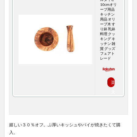
10cmオリ
ーブ用品
キッチン
用品 オリ
ーブ木 す
り鉢 乳鉢
料理 クッ
キング キ
ッチン 雑
貨 グッズ
フェアト
レード
楽
天
で
購
入
嬉しい３０％オフ。ぶ厚いキッシュやパイが焼きたくて購
入。