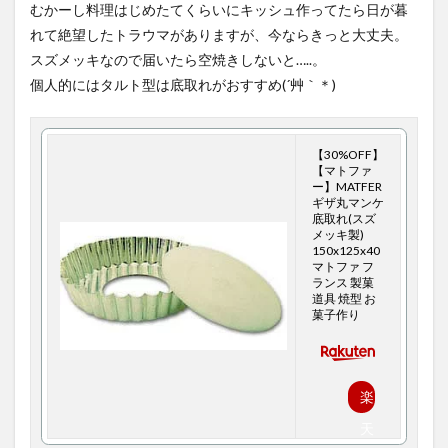
むかーし料理はじめたてくらいにキッシュ作ってたら日が暮
れて絶望したトラウマがありますが、今ならきっと大丈夫。
スズメッキなので届いたら空焼きしないと…..。
個人的にはタルト型は底取れがおすすめ(´艸｀＊)
【30%OFF】
【マトファ
ー】MATFER
ギザ丸マンケ
底取れ(スズ
メッキ製)
150x125x40
マトファ フ
ランス 製菓
道具 焼型 お
菓子作り
楽
天