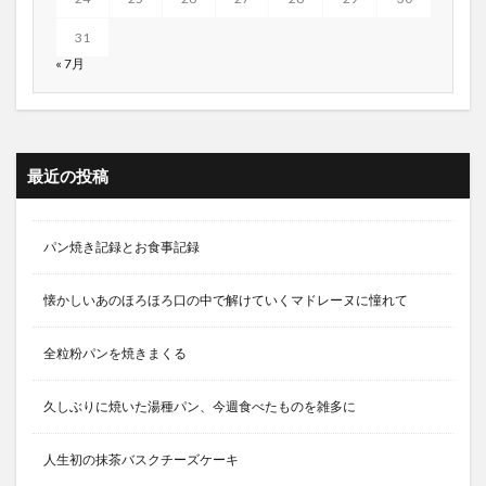
31
« 7月
最近の投稿
パン焼き記録とお食事記録
懐かしいあのほろほろ口の中で解けていくマドレーヌに憧れて
全粒粉パンを焼きまくる
久しぶりに焼いた湯種パン、今週食べたものを雑多に
人生初の抹茶バスクチーズケーキ