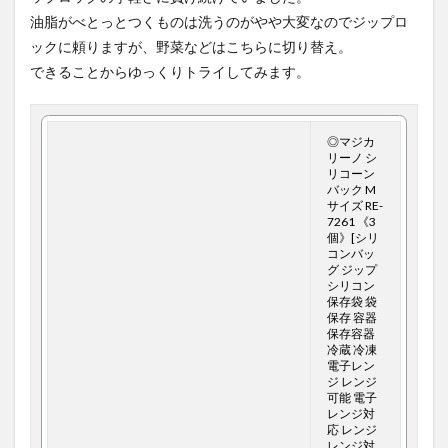
油脂がべとっとつくものは洗うのがやや大変なのでジップロ
ックに頼りますが、野菜などはこちらに切り替え。
できることからゆっくりトライしてみます。
◎マジカ
リーノ シ
リコーン
バック M
サイズ RE-
7261 《3
個》[シリ
コンバッ
グ ジップ
シリコン
保存袋 袋
保存 容器
保存容器
冷蔵 冷凍
電子レン
ジ レンジ
可能 電子
レンジ対
応 レンジ
レンジ対