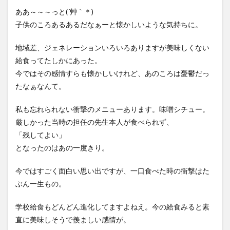
ああ～～～っと(´艸｀＊)
子供のころあるあるだなぁーと懐かしいような気持ちに。
地域差、ジェネレーションいろいろありますが美味しくない
給食ってたしかにあった。
今ではその感情すらも懐かしいけれど、あのころは憂鬱だっ
たなぁなんて。
私も忘れられない衝撃のメニューあります。味噌シチュー。
厳しかった当時の担任の先生本人が食べられず、
「残してよい」
となったのはあの一度きり。
今ではすごく面白い思い出ですが、一口食べた時の衝撃はた
ぶん一生もの。
学校給食もどんどん進化してますよねえ。今の給食みると素
直に美味しそうで羨ましい感情が。