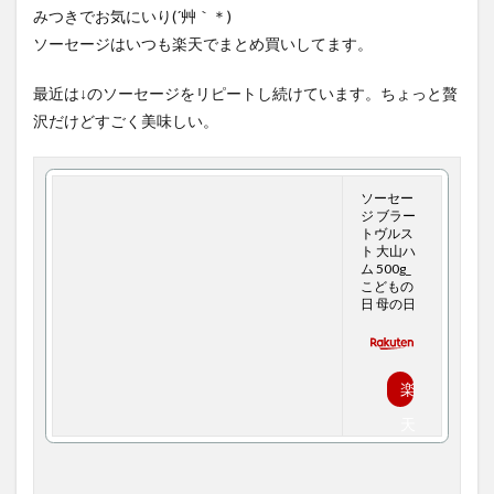
みつきでお気にいり(´艸｀＊)
ソーセージはいつも楽天でまとめ買いしてます。
最近は↓のソーセージをリピートし続けています。ちょっと贅
沢だけどすごく美味しい。
ソーセー
ジ ブラー
トヴルス
ト 大山ハ
ム 500g_
こどもの
日 母の日
楽
天
で