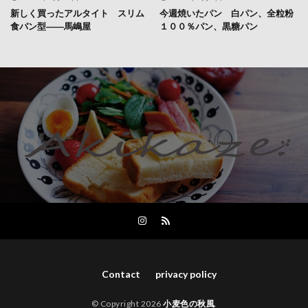
新しく買ったアルタイト スリム
今週焼いたパン 白パン、全粒粉
食パン型――馬嶋屋
１００％パン、黒糖パン
Contact
privacy policy
© Copyright 2026
小麦色の秋風
.