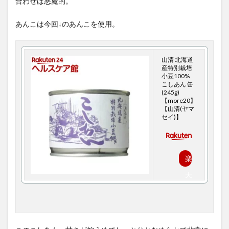
合わせは悪魔的。
あんこは今回↓のあんこを使用。
山清 北海道
産特別栽培
小豆100%
こしあん 缶
(245g)
【more20】
【山清(ヤマ
セイ)】
楽
天
で
購
入