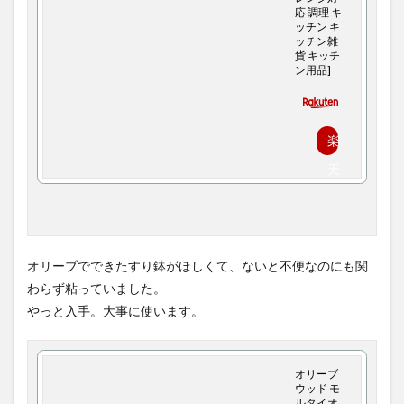
応 調理 キ
ッチン キ
ッチン雑
貨 キッチ
ン用品]
楽
天
で
購
入
オリーブでできたすり鉢がほしくて、ないと不便なのにも関
わらず粘っていました。
やっと入手。大事に使います。
オリーブ
ウッド モ
ルタイオ