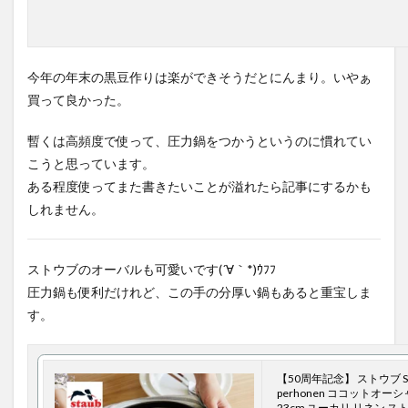
今年の年末の黒豆作りは楽ができそうだとにんまり。いやぁ
買って良かった。
暫くは高頻度で使って、圧力鍋をつかうというのに慣れてい
こうと思っています。
ある程度使ってまた書きたいことが溢れたら記事にするかも
しれません。
ストウブのオーバルも可愛いです(´∀｀*)ｳﾌﾌ
圧力鍋も便利だけれど、この手の分厚い鍋もあると重宝しま
す。
【50周年記念】 ストウブ STA
perhonen ココットオー
23cm ユーカリ リネン ス