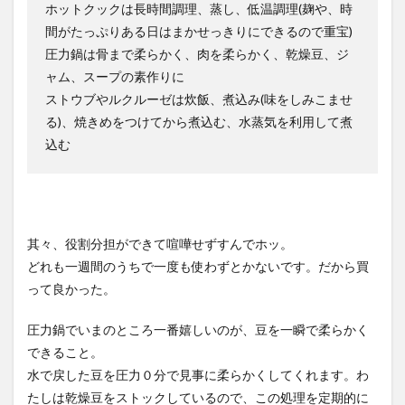
ホットクックは長時間調理、蒸し、低温調理(麹や、時
間がたっぷりある日はまかせっきりにできるので重宝)
圧力鍋は骨まで柔らかく、肉を柔らかく、乾燥豆、ジ
ャム、スープの素作りに
ストウブやルクルーゼは炊飯、煮込み(味をしみこませ
る)、焼きめをつけてから煮込む、水蒸気を利用して煮
込む
其々、役割分担ができて喧嘩せずすんでホッ。
どれも一週間のうちで一度も使わずとかないです。だから買
って良かった。
圧力鍋でいまのところ一番嬉しいのが、豆を一瞬で柔らかく
できること。
水で戻した豆を圧力０分で見事に柔らかくしてくれます。わ
たしは乾燥豆をストックしているので、この処理を定期的に