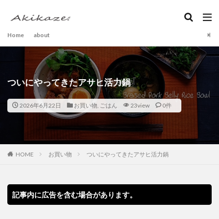
Home
about
ついにやってきたアサヒ活力鍋
2026年6月22日
お買い物
,
ごはん
23view
0件
HOME
お買い物
ついにやってきたアサヒ活力鍋
記事内に広告を含む場合があります。