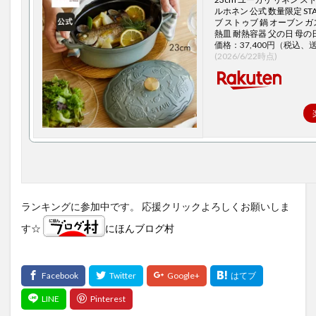
ルホネン 公式 数量限定 STA
ブ ストゥブ 鍋 オーブン ガ
熱皿 耐熱容器 父の日 母の
価格：37,400円（税込、
(2026/6/22時点)
ランキングに参加中です。 応援クリックよろしくお願いしま
す☆
にほんブログ村