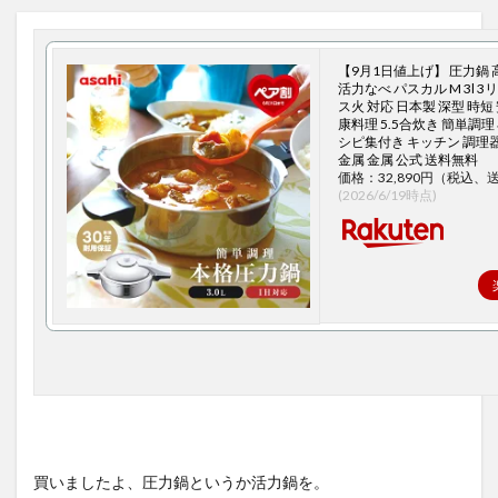
【9月1日値上げ】 圧力鍋 
活力なべ パスカル M 3l 3リ
ス火 対応 日本製 深型 時短 
康料理 5.5合炊き 簡単調理
シピ集付き キッチン 調理器
金属 金属 公式 送料無料
価格：32,890円（税込、
(2026/6/19時点)
買いましたよ、圧力鍋というか活力鍋を。