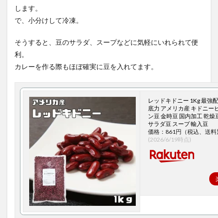
します。
で、小分けして冷凍。
そうすると、豆のサラダ、スープなどに気軽にいれられて便
利。
カレーを作る際もほぼ確実に豆を入れてます。
レッドキドニー 1Kg 最強
底力 アメリカ産 キドニー
ン豆 金時豆 国内加工 乾燥
サラダ豆 スープ 輸入豆
価格：861円（税込、送料
(2026/6/19時点)