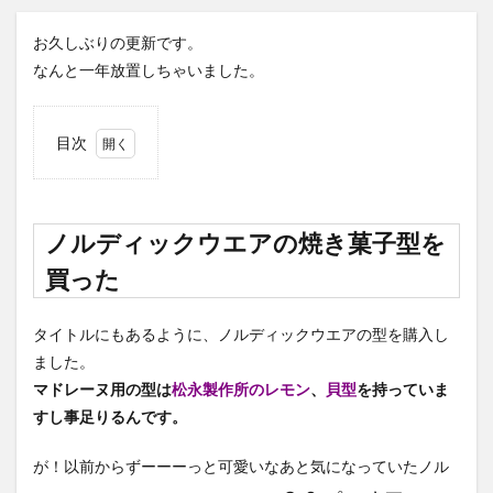
お久しぶりの更新です。
なんと一年放置しちゃいました。
目次
1
ノル
ディ
ック
ノルディックウエアの焼き菓子型を
ウエ
アの
買った
焼き
菓子
型を
タイトルにもあるように、ノルディックウエアの型を購入し
買っ
ました。
た
マドレーヌ用の型は
松永製作所のレモン
、
貝型
を持っていま
2
すし事足りるんです。
抹茶
マド
が！以前からずーーーっと可愛いなあと気になっていたノル
レー
ヌを