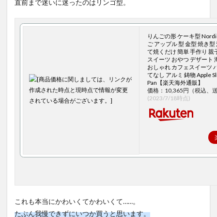
直前まで迷いに迷ったのはリンゴ型。
りんごの形 ケーキ型 Nordic
ご アップル 型 金型 焼き型
て焼くだけ 簡単 手作り 親
スイーツ おやつ デザート 
おしゃれ カフェスイーツ 
てなし アルミ 鋳物 Apple Slic
Pan【楽天海外通販】
価格：10,365円（税込、
(2023/7/18時点)
これも本当にかわいくてかわいくて……。
たぶん我慢できずにいつか買うと思います。