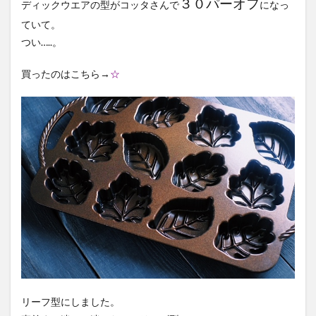
３０パーオフ
ディックウエアの型がコッタさんで
になっ
焼い
てみ
ていて。
た
つい…..。
3
お茶
買ったのはこちら→
☆
の時
間
リーフ型にしました。