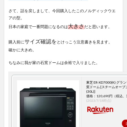
さて、話を戻しまして、今回購入したこのノルディックウエ
アの型。
大きさ
日本の家庭で一番問題になるのは
だと思います。
サイズ確認を
購入前に
とけっこう注意書きを見ます。
確かに大きめ。
ちなみに我が家の石窯ドームは余裕で入りました。
東芝 ER-XD7000(K) グ
窯ドーム [スチームオーブ
(30L)]
価格：120,690円（税込
(2023/7/18時点)