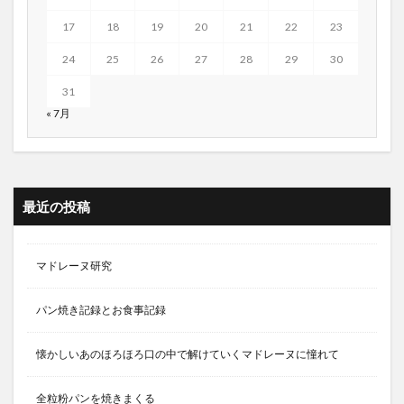
17
18
19
20
21
22
23
24
25
26
27
28
29
30
31
« 7月
最近の投稿
マドレーヌ研究
パン焼き記録とお食事記録
懐かしいあのほろほろ口の中で解けていくマドレーヌに憧れて
全粒粉パンを焼きまくる