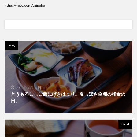
https://note.com/saipoko
Prev
2021年7月27日
とうもろこしご飯にげきはまり。夏っぽさ全開の和食の
日。
Next