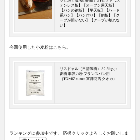
ッと焼く魔法の銅板』x1セット【ス
テンレス板】【オーブン用天板】
【パンの銅板】【平天板】【ハード
系パン】【パン作り】【銅板】【ク
ープが開かない】【クープが割れな
い】
今回使用した小麦粉はこちら。
リスドォル（日清製粉） / 2.5kg 小
麦粉 準強力粉 フランスパン用
（TOMIZ cuoca 富澤商店 クオカ）
ランキングに参加中です。 応援クリックよろしくお願いしま