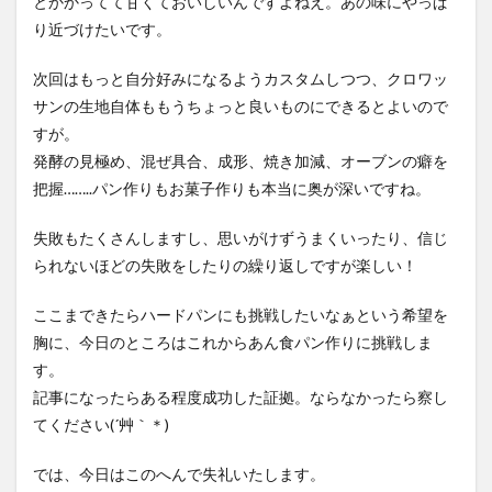
とかかってて甘くておいしいんですよねえ。あの味にやっぱ
り近づけたいです。
次回はもっと自分好みになるようカスタムしつつ、クロワッ
サンの生地自体ももうちょっと良いものにできるとよいので
すが。
発酵の見極め、混ぜ具合、成形、焼き加減、オーブンの癖を
把握……..パン作りもお菓子作りも本当に奥が深いですね。
失敗もたくさんしますし、思いがけずうまくいったり、信じ
られないほどの失敗をしたりの繰り返しですが楽しい！
ここまできたらハードパンにも挑戦したいなぁという希望を
胸に、今日のところはこれからあん食パン作りに挑戦しま
す。
記事になったらある程度成功した証拠。ならなかったら察し
てください(´艸｀＊)
では、今日はこのへんで失礼いたします。