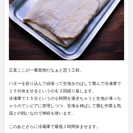
正直ここが一番面倒だなぁと思う工程。
バターを折り込んで頑張って生地をのばして畳んで冷凍庫で
１５分休ませるというのを３回繰り返します。
冷凍庫で１５分というのも時間を過ぎちゃうと生地が凍っち
ゃうのでシビアに管理しつつ、生地を伸ばして畳む作業も気
温との戦いなので神経を使います。
このあとさらに冷蔵庫で最低１時間休ませます。