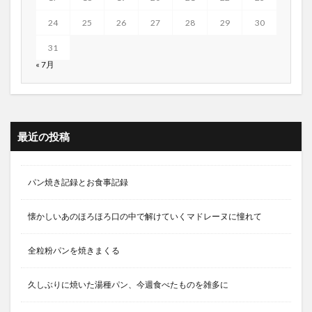
24
25
26
27
28
29
30
31
« 7月
最近の投稿
パン焼き記録とお食事記録
懐かしいあのほろほろ口の中で解けていくマドレーヌに憧れて
全粒粉パンを焼きまくる
久しぶりに焼いた湯種パン、今週食べたものを雑多に