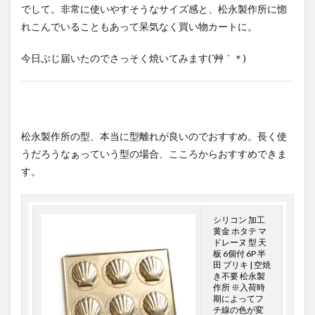
でして。非常に使いやすそうなサイズ感と、松永製作所に惚
れこんでいることもあって呆気なく買い物カートに。
今日ぶじ届いたのでさっそく焼いてみます(´艸｀＊)
松永製作所の型、本当に型離れが良いのでおすすめ。長く使
うだろうなぁっていう型の場合、こころからおすすめできま
す。
シリコン 加工
黄金 ホタテ マ
ドレーヌ 型 天
板 6個付 6P 半
田 ブリキ | 空焼
き不要 松永製
作所 ※入荷時
期によってフ
チ線の色が変