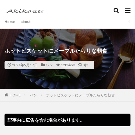
Home
about
ホットビスケットにメープルたらりな朝食
2021年9月17日
パン
128view
0件
HOME
パン
ホットビスケットにメープルたらりな朝食
記事内に広告を含む場合があります。