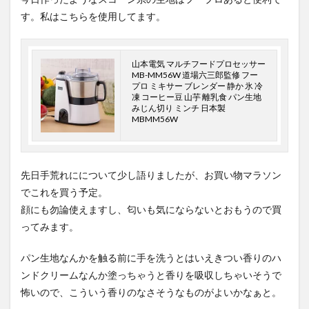
す。私はこちらを使用してます。
山本電気 マルチフードプロセッサー
MB-MM56W 道場六三郎監修 フー
プロ ミキサー ブレンダー 静か 氷 冷
凍 コーヒー豆 山芋 離乳食 パン生地
みじん切り ミンチ 日本製
MBMM56W
先日手荒れにについて少し語りましたが、お買い物マラソン
でこれを買う予定。
顔にも勿論使えますし、匂いも気にならないとおもうので買
ってみます。
パン生地なんかを触る前に手を洗うとはいえきつい香りのハ
ンドクリームなんか塗っちゃうと香りを吸収しちゃいそうで
怖いので、こういう香りのなさそうなものがよいかなぁと。