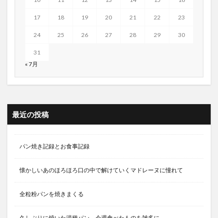
17
18
19
20
21
22
23
24
25
26
27
28
29
30
31
« 7月
最近の投稿
パン焼き記録とお食事記録
懐かしいあのほろほろ口の中で解けていくマドレーヌに憧れて
全粒粉パンを焼きまくる
久しぶりに焼いた湯種パン、今週食べたものを雑多に