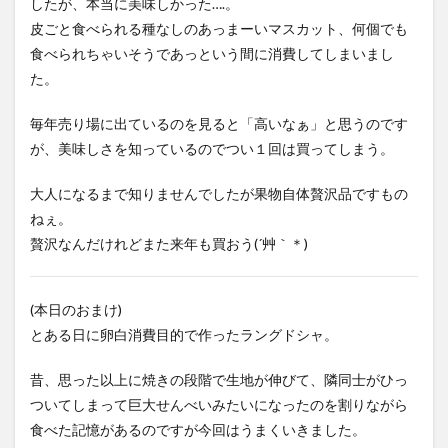
したが、本当に美味しかった….。
皮ごと食べられる種なしのあっまーいマスカット、何個でも
食べられちゃいそうであっという間に消費してしまいまし
た。
毎年売り場に出ているのを見ると「高いなぁ」と思うのです
が、美味しさを知っているのでつい１回は買ってしまう。
大人になるまで知りませんでしたが果物自体贅沢品ですもの
ねぇ。
贅沢なんだけれどまた来年も買おう(´艸｀＊)
(本日のおまけ)
とある日に卵白消費目的で作ったラングドシャ。
昔、思った以上に焼きの段階で生地が伸びて、隣同士がひっ
ついてしまって巨大せんべいみたいになったのを割りながら
食べた記憶があるのですが今回はうまくいきました。