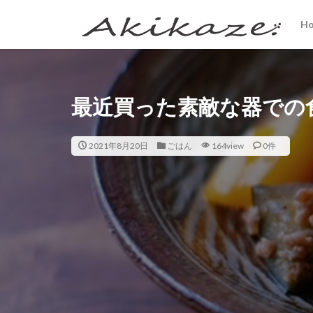
H
最近買った素敵な器での食
2021年8月20日
ごはん
164view
0件