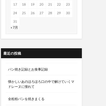
17
18
19
20
21
22
23
24
25
26
27
28
29
30
31
« 7月
最近の投稿
パン焼き記録とお食事記録
懐かしいあのほろほろ口の中で解けていくマ
ドレーヌに憧れて
全粒粉パンを焼きまくる