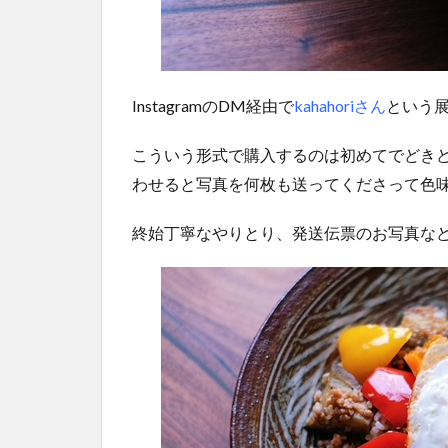
InstagramのDM経由で
kahahoriさん
という
こういう形式で購入するのは初めてでどき
わせると写真を何枚も送ってくださって色
終始丁寧なやりとり、発送伝票のお写真な